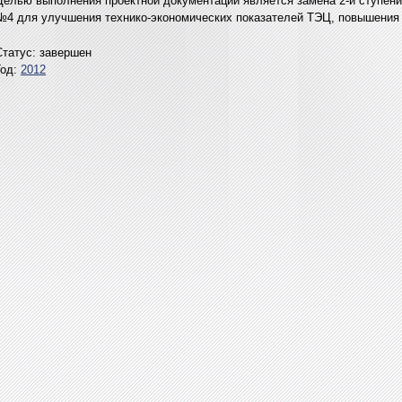
Целью выполнения проектной документации является замена 2-й ступени 
№4 для улучшения технико-экономических показателей ТЭЦ, повышения 
Статус:
завершен
Год:
2012